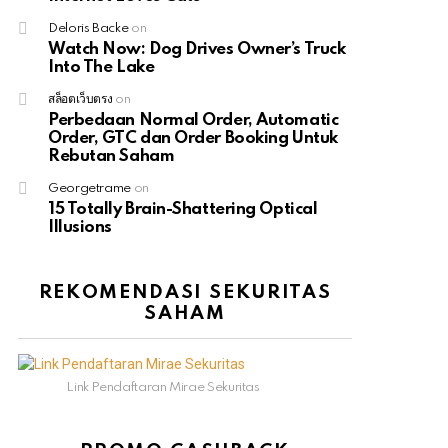
Deloris Backe
on
Watch Now: Dog Drives Owner’s Truck
Into The Lake
สล็อตเว็บตรง
on
Perbedaan Normal Order, Automatic
Order, GTC dan Order Booking Untuk
Rebutan Saham
Georgetrame
on
15 Totally Brain-Shattering Optical
Illusions
REKOMENDASI SEKURITAS
SAHAM
Link Pendaftaran Mirae Sekuritas