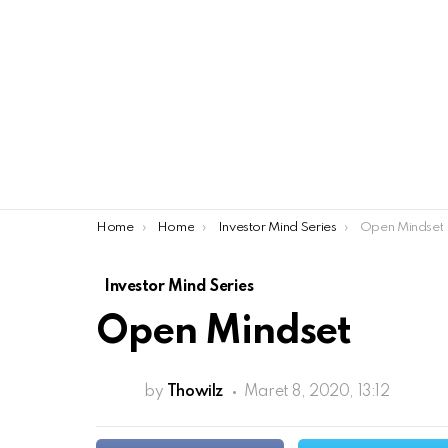
You are here:
Home
Home
Investor Mind Series
Open Mindset
Investor Mind Series
Open Mindset
by
Thowilz
Maret 8, 2020, 13:12