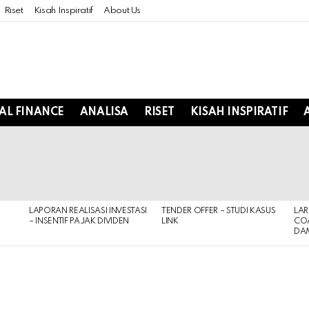
Riset
Kisah Inspiratif
About Us
AL FINANCE
ANALISA
RISET
KISAH INSPIRATIF
LAPORAN REALISASI INVESTASI
TENDER OFFER – STUDI KASUS
LA
– INSENTIF PAJAK DIVIDEN
LINK
COA
DAM