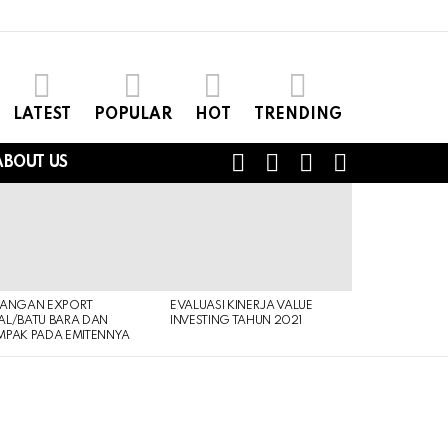
LATEST
POPULAR
HOT
TRENDING
FOLLOW
SEARCH
LOGIN
SWITCH
ABOUT US
US
SKIN
RANGAN EXPORT
EVALUASI KINERJA VALUE
L/BATU BARA DAN
INVESTING TAHUN 2021
PAK PADA EMITENNYA