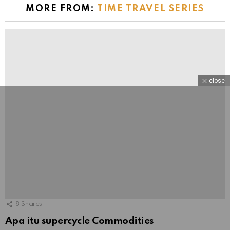
MORE FROM:
TIME TRAVEL SERIES
close
8
Shares
Apa itu supercycle Commodities