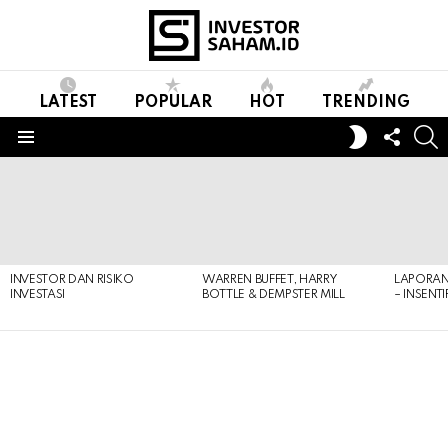
LATEST
POPULAR
HOT
TRENDING
FOLL
S
SWITCH
US
SKIN
Menu
LATEST
STORIES
INVESTOR DAN RISIKO
WARREN BUFFET, HARRY
LAPORAN 
INVESTASI
BOTTLE & DEMPSTER MILL
– INSENT