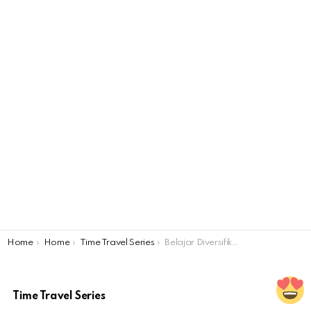
You are here:
Home
Home
Time Travel Series
Belajar Diversifikasi Saham dari Saratoga
Time Travel Series