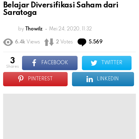
Belajar Diversifikasi Saham dari
Saratoga
by
Thowilz
Mei 24, 2020, 11:32
Comments
6.4k
Views
2
Votes
5.569
3
FACEBOOK
TWITTER
shares
PINTEREST
LINKEDIN