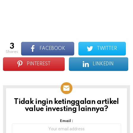
3
FACEBOOK
TWITTER
shares
PINTEREST
LINKEDIN
Tidak ingin ketinggalan artikel
NEWSLETTER
value investing lainnya?
Email :